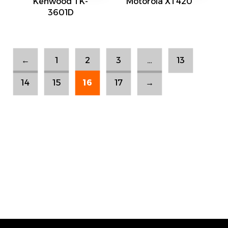
Kenwood TK-
Motorola XT420
3601D
Sold out
Sold out
←
1
2
3
…
13
14
15
16
17
→
Sold out
Sold out