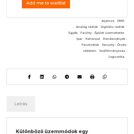
Add me to waitlist
átjátszó
DMR
Analóg rádiók
Digitális rádiók
Egyéb
Facility - Épület üzemeltetés
Ipar
Kenwood
Rendezvények -
Fesztiválok
Security - Őrzés-
védelem
Szállítmányozás -
Logisztika
Leírás
Különböző üzemmódok egy