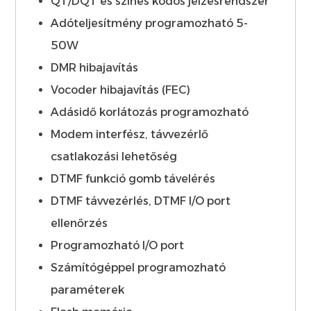
QT/DQT és színes kódos jelzésrendszer
Adóteljesítmény programozható 5-
50W
DMR hibajavítás
Vocoder hibajavítás (FEC)
Adásidő korlátozás programozható
Modem interfész, távvezérlő
csatlakozási lehetőség
DTMF funkció gomb távelérés
DTMF távvezérlés, DTMF I/O port
ellenőrzés
Programozható I/O port
Számítógéppel programozható
paraméterek