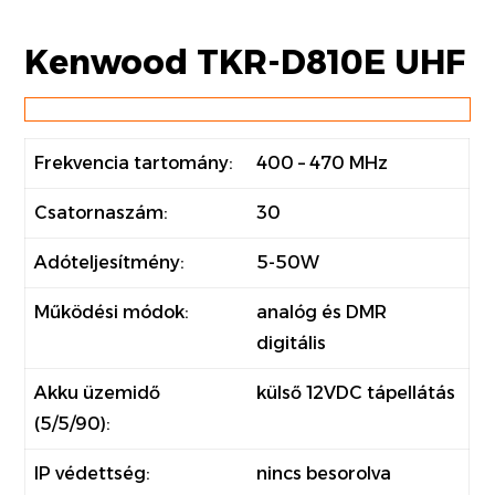
Kenwood TKR-D810E UHF
Frekvencia tartomány:
400 – 470 MHz
Csatornaszám:
30
Adóteljesítmény:
5-50W
Működési módok:
analóg és DMR
digitális
Akku üzemidő
külső 12VDC tápellátás
(5/5/90):
IP védettség:
nincs besorolva