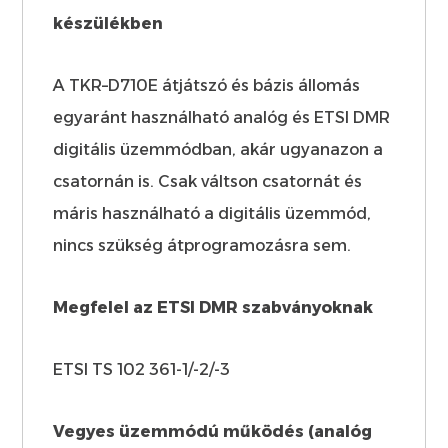
készülékben
A TKR–D710E átjátszó és bázis állomás
egyaránt használható analóg és ETSI DMR
digitális üzemmódban, akár ugyanazon a
csatornán is. Csak váltson csatornát és
máris használható a digitális üzemmód,
nincs szükség átprogramozásra sem.
Megfelel az ETSI DMR szabványoknak
ETSI TS 102 361-1/-2/-3
Vegyes üzemmódú működés (analóg