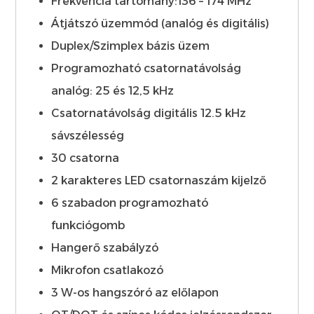
Frekvencia tartomány:136 – 174 MHz
Átjátszó üzemmód (analóg és digitális)
Duplex/Szimplex bázis üzem
Programozható csatornatávolság
analóg: 25 és 12,5 kHz
Csatornatávolság digitális 12.5 kHz
sávszélesség
30 csatorna
2 karakteres LED csatornaszám kijelző
6 szabadon programozható
funkciógomb
Hangerő szabályzó
Mikrofon csatlakozó
3 W-os hangszóró az előlapon