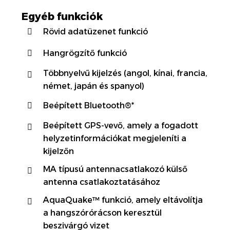
Egyéb funkciók
Rövid adatüzenet funkció
Hangrögzítő funkció
Többnyelvű kijelzés (angol, kínai, francia,
német, japán és spanyol)
Beépített Bluetooth®*
Beépített GPS-vevő, amely a fogadott
helyzetinformációkat megjeleníti a
kijelzőn
MA típusú antennacsatlakozó külső
antenna csatlakoztatásához
AquaQuake™ funkció, amely eltávolítja
a hangszórórácson keresztül
beszivárgó vizet