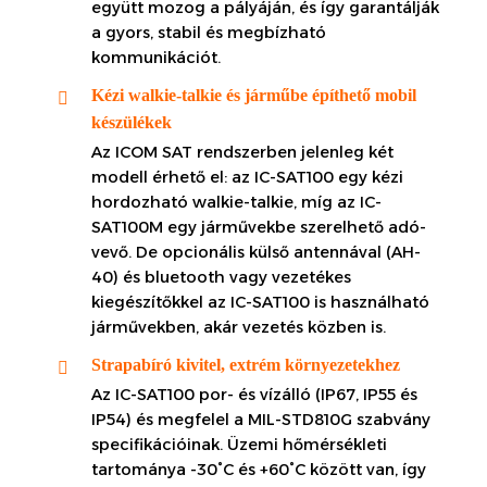
együtt mozog a pályáján, és így garantálják
a gyors, stabil és megbízható
kommunikációt.
Kézi walkie-talkie és járműbe építhető mobil
készülékek
Az ICOM SAT rendszerben jelenleg két
modell érhető el: az IC-SAT100 egy kézi
hordozható walkie-talkie, míg az IC-
SAT100M egy járművekbe szerelhető adó-
vevő. De opcionális külső antennával (AH-
40) és bluetooth vagy vezetékes
kiegészítőkkel az IC-SAT100 is használható
járművekben, akár vezetés közben is.
Strapabíró kivitel, extrém környezetekhez
Az IC-SAT100 por- és vízálló (IP67, IP55 és
IP54) és megfelel a MIL-STD810G szabvány
specifikációinak. Üzemi hőmérsékleti
tartománya -30°C és +60°C között van, így