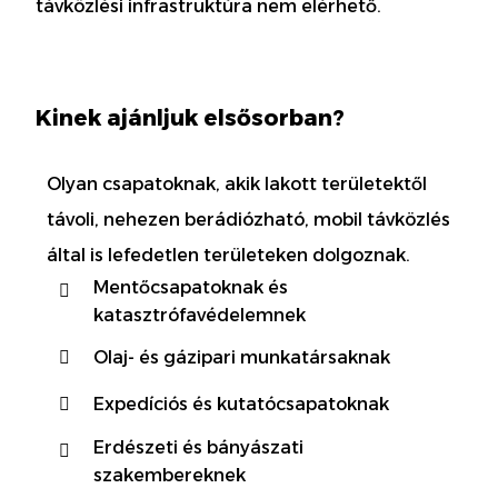
távközlési infrastruktúra nem elérhető.
Kinek ajánljuk elsősorban?
Olyan csapatoknak, akik lakott területektől
távoli, nehezen berádiózható, mobil távközlés
által is lefedetlen területeken dolgoznak.
Mentőcsapatoknak és
katasztrófavédelemnek
Olaj- és gázipari munkatársaknak
Expedíciós és kutatócsapatoknak
Erdészeti és bányászati
szakembereknek