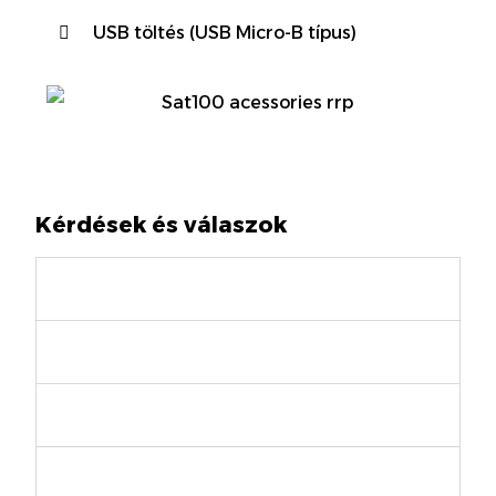
USB töltés (USB Micro-B típus)
Kérdések és válaszok
Milyen kommunikációs díjakra
számíthatok?
Mi az a „Talkgroup” (beszélgetési
csoport)?
Hogyan lehet lefedettségi területet
kijelölni?
Megváltoztathatom a beszélgetési
csoportomat és/vagy a lefedettségi