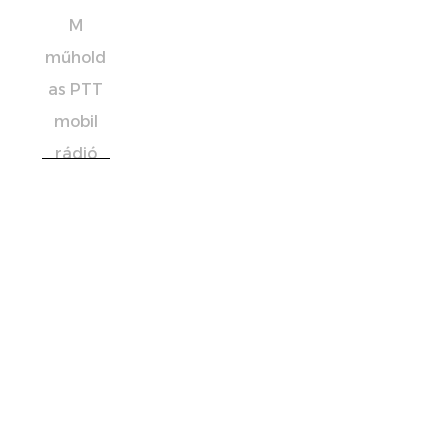
Icom
IC-
SAT
100
Icom
IC-
SAT
100
M
műh
oldas
PTT
mobi
l
rádió