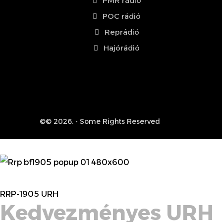
PMR rádió
POC rádió
Reprádió
Hajórádió
©© 2026. - Some Rights Reserved
RRP-1905 URH
Kedvezményes URH