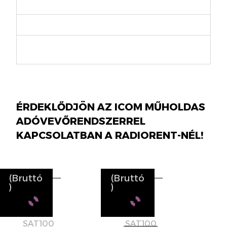
területemet?
Használható az IC-SAT100 bárhol?
Lehet az IC-SAT100-zal
telefonhívásokat kezdeményezni?
ÉRDEKLŐDJÖN AZ ICOM MŰHOLDAS
ADÓVEVŐRENDSZERREL
KAPCSOLATBAN A RADIORENT-NÉL!
(Bruttó
(Bruttó
)
)