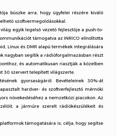
ója büszke arra, hogy ügyfelei részére kiváló
elhető szoftvermegoldásokkal.
lág egyik legelső vezető fejlesztője a push-to-
 kommunikációt támogatva az INRICO elindította
id, Linux és DMR alapú termékek integrálására
álok nagyban segítik a rádióforgalmazásban részt
ponthoz, és automatikusan riasztják a közelben
 30 szervert telepített világszerte.
tésének gyorsaságáról. Bevételeinek 30%-át
tapasztalt hardver- és szoftverfejlesztő mérnöki
 gyors növekedéséhez a nemzetközi piacokon. Az
zélőit, a járműre szerelt rádiókészülékeit és
rplatformok támogatására is; célja, hogy segítse