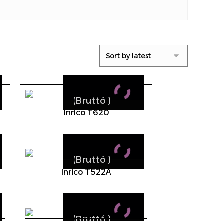
(Bruttó
)
Inrico T620
(Bruttó
)
Inrico T522A
(Bruttó
)