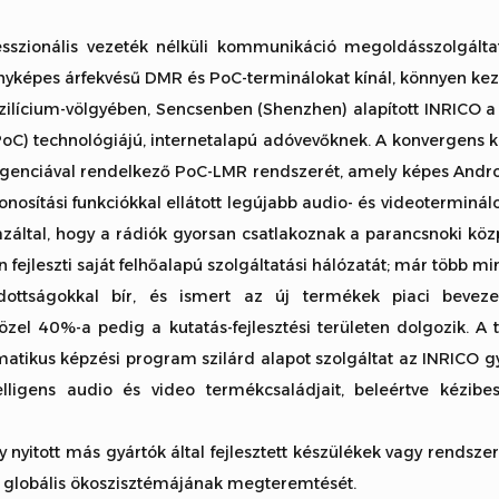
sszionális vezeték nélküli kommunikáció megoldásszolgáltat
yképes árfekvésű DMR és PoC-terminálokat kínál, könnyen kez
ilícium-völgyében, Sencsenben (Shenzhen) alapított INRICO a vi
 (PoC) technológiájú, internetalapú adóvevőknek. A konvergens
igenciával rendelkező PoC-LMR rendszerét, amely képes Andro
azonosítási funkciókkal ellátott legújabb audio- és videotermin
záltal, hogy a rádiók gyorsan csatlakoznak a parancsnoki köz
jleszti saját felhőalapú szolgáltatási hálózatát; már több mint
adottságokkal bír, és ismert az új termékek piaci beveze
özel 40%-a pedig a kutatás-fejlesztési területen dolgozik. A 
ematikus képzési program szilárd alapot szolgáltat az INRICO
lligens audio és video termékcsaládjait, beleértve kézibes
nyitott más gyártók által fejlesztett készülékek vagy rendsze
ó globális ökoszisztémájának megteremtését.