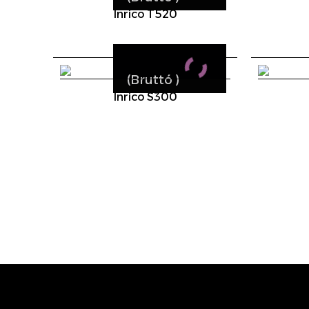
Inrico T520
(Bruttó
)
Inrico S300