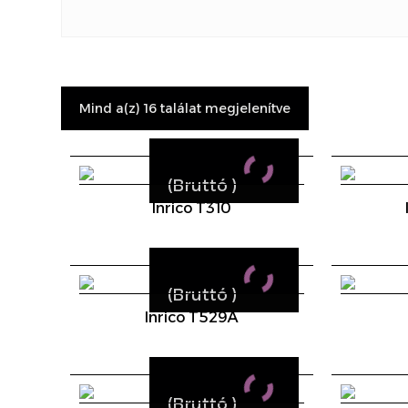
Mind a(z) 16 találat megjelenítve
(Bruttó
)
Inrico T310
(Bruttó
)
Inrico T529A
(Bruttó
)