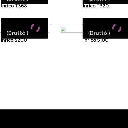
Inrico T368
Inrico T320
(Bruttó
)
(Bruttó
)
Inrico S200
Inrico S100