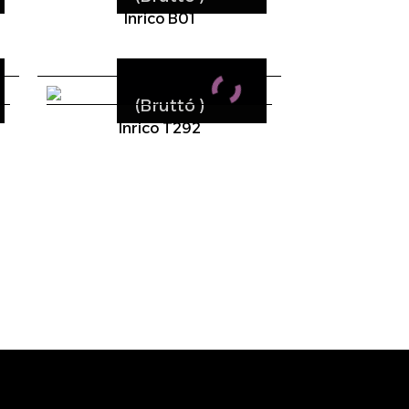
Inrico B01
(Bruttó
)
Inrico T292