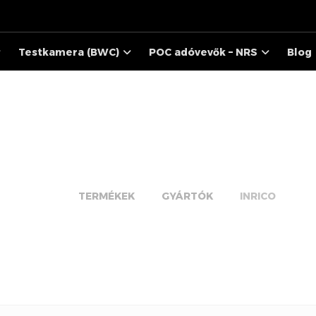
Testkamera (BWC)
POC adóvevők – NRS
Blog
INRICO
TERMÉKEK
GYÁRTÓK
INRICO