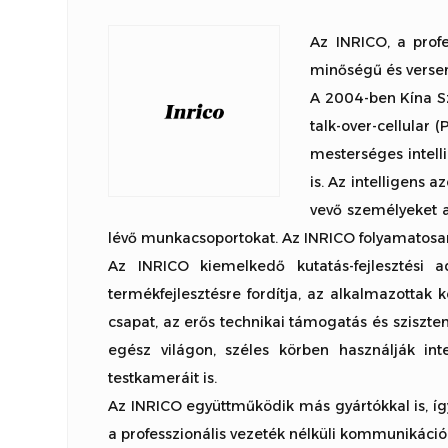
Az INRICO, a profe
minőségű és versen
A 2004-ben Kína Sz
talk-over-cellular
mesterséges intell
is. Az intelligens 
vevő személyeket a
lévő munkacsoportokat. Az INRICO folyamatosan fe
Az INRICO kiemelkedő kutatás-fejlesztési 
termékfejlesztésre fordítja, az alkalmazottak k
csapat, az erős technikai támogatás és sziszt
egész világon, széles körben használják inte
testkameráit is.
Az INRICO együttműködik más gyártókkal is, így 
a professzionális vezeték nélküli kommunikáci