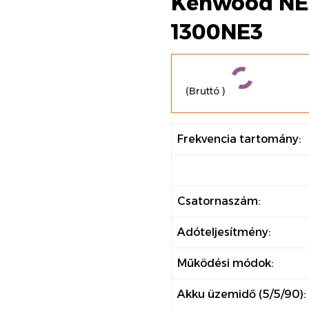
Kenwood NE
1300NE3
(Bruttó
)
Frekvencia tartomány:
Csatornaszám:
Adóteljesítmény:
Működési módok:
Akku üzemidő (5/5/90):