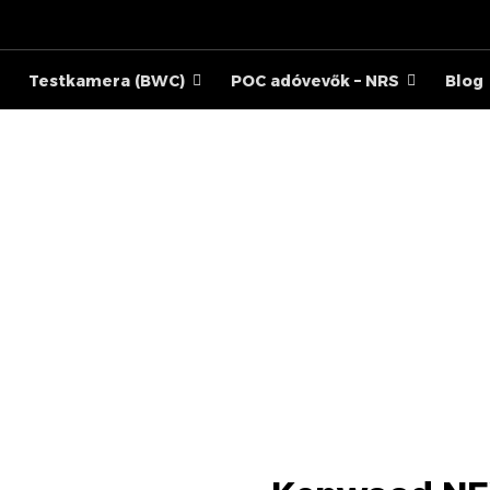
Testkamera (BWC)
POC adóvevők – NRS
Blog
NEXEDGE NX-1200NE3 
TERMÉKEK
TERMÉKEK
ANALÓG RÁDIÓK