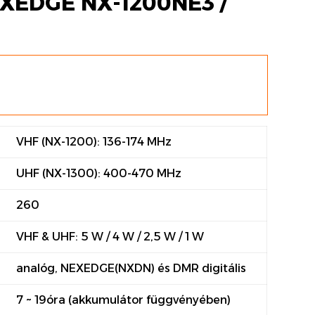
XEDGE NX-1200NE3 /
VHF (NX-1200): 136-174 MHz
UHF (NX-1300): 400-470 MHz
260
VHF & UHF: 5 W / 4 W / 2,5 W / 1 W
analóg, NEXEDGE(NXDN) és DMR digitális
7 ~ 19óra (akkumulátor függvényében)