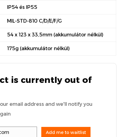
IP54 és IP55
MIL-STD-810 C/D/E/F/G
54 x 123 x 33,5mm (akkumulátor nélkül)
175g (akkumulátor nélkül)
t is currently out of
your email address and we'll notify you
again
Add me to waitlist