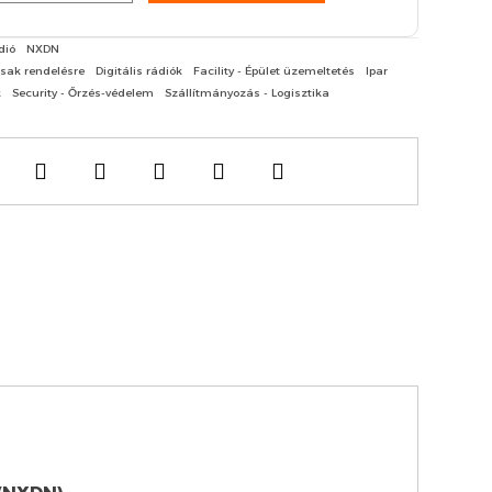
dió
NXDN
sak rendelésre
Digitális rádiók
Facility - Épület üzemeltetés
Ipar
k
Security - Őrzés-védelem
Szállítmányozás - Logisztika