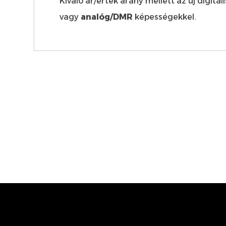
Kiváló ár/érték arány mellett az új digi
vagy
analóg/DMR
képességekkel.