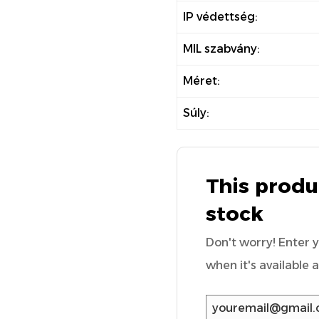
IP védettség:
MIL szabvány:
Méret:
Súly:
This produc
stock
Don't worry! Enter 
when it's available 