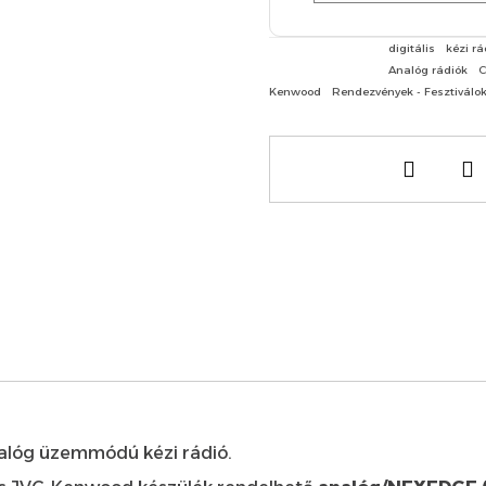
digitális
kézi rá
Analóg rádiók
C
Kenwood
Rendezvények - Fesztiválo
alóg üzemmódú kézi rádió.