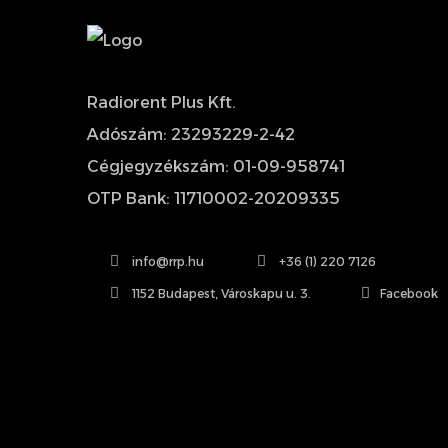
Radiorent Plus Kft.
Adószám: 23293229-2-42
Cégjegyzékszám: 01-09-958741
OTP Bank: 11710002-20209335
info@rrp.hu
+36 (1) 220 7126
1152 Budapest, Városkapu u. 3.
Facebook