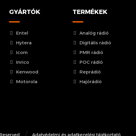
GYÁRTÓK
TERMÉKEK
Entel
Analóg rádió
Hytera
Digitális rádió
Icom
PMR rádió
Inrico
POC rádió
Kenwood
Reprádió
Motorola
Hajórádió
 Reserved
Adatvédelmi és adatkezelési tájékoztató