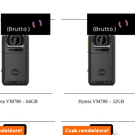
(Bruttó
)
(Bruttó
)
era VM780 – 64GB
Hytera VM780 – 32GB