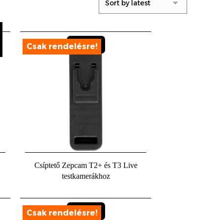
Sold out
Csíptető Zepcam T2+ és T3 Live
testkamerákhoz