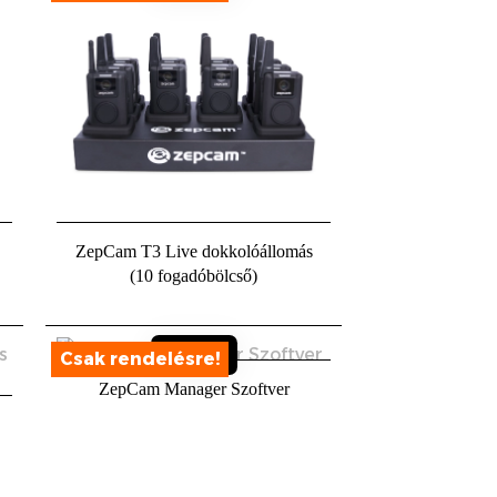
t
Sold out
ZepCam T3 Live dokkolóállomás
(10 fogadóbölcső)
ZepCam Manager Szoftver