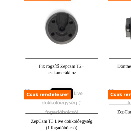
Sold out
Fix rögzítő Zepcam T2+
Dönthe
testkamerákhoz
ZepCam
ZepCam T3 Live dokkolóegység
(1 fogadóbölcső)