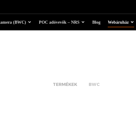
kamera (BWC)
POC adóvevők – NRS
Blog
Webáruház
BWC
TERMÉKEK
BWC