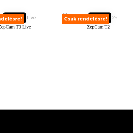
Sold out
Sold ou
ZepCam T3 Live
ZepCam T2+
Sold out
Sold ou