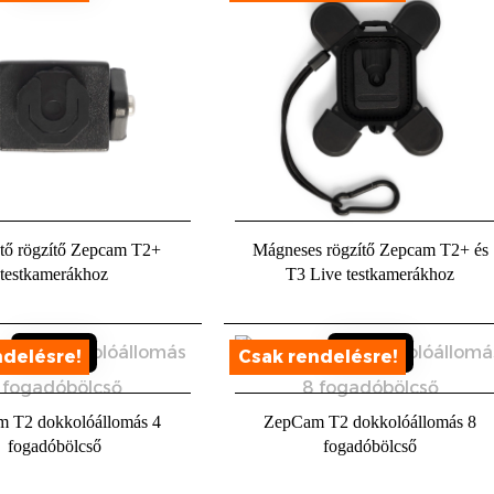
Sold out
Sold ou
tő rögzítő Zepcam T2+
Mágneses rögzítő Zepcam T2+ és
testkamerákhoz
T3 Live testkamerákhoz
 T2 dokkolóállomás 4
ZepCam T2 dokkolóállomás 8
fogadóbölcső
fogadóbölcső