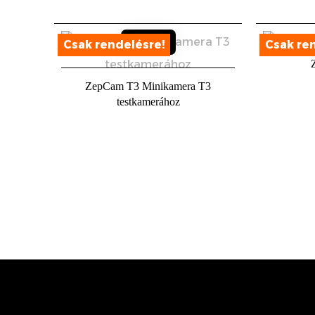
Sold out
ZepCam T3 Minikamera T3
testkamerához
Sold out