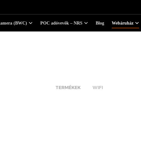
kamera (BWC)
POC adóvevők – NRS
Blog
Webáruház
WIFI
TERMÉKEK
WIFI