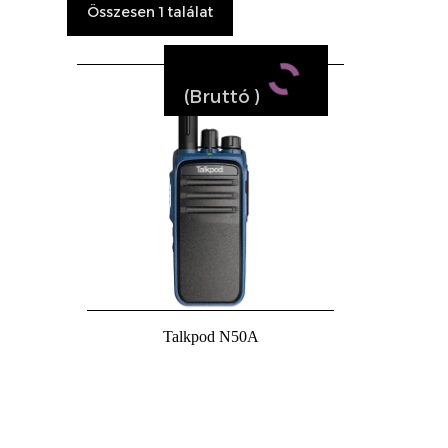
Összesen 1 találat
(Bruttó
)
Talkpod N50A