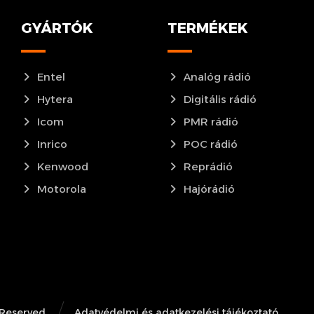
GYÁRTÓK
TERMÉKEK
Entel
Analóg rádió
Hytera
Digitális rádió
Icom
PMR rádió
Inrico
POC rádió
Kenwood
Reprádió
Motorola
Hajórádió
 Reserved
Adatvédelmi és adatkezelési tájékoztató