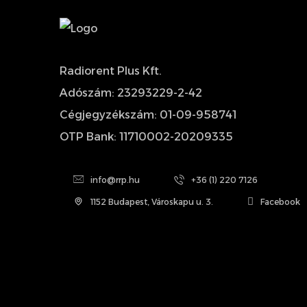
Radiorent Plus Kft.
Adószám: 23293229-2-42
Cégjegyzékszám: 01-09-958741
OTP Bank: 11710002-20209335
info@rrp.hu
+36 (1) 220 7126
1152 Budapest, Városkapu u. 3.
Facebook