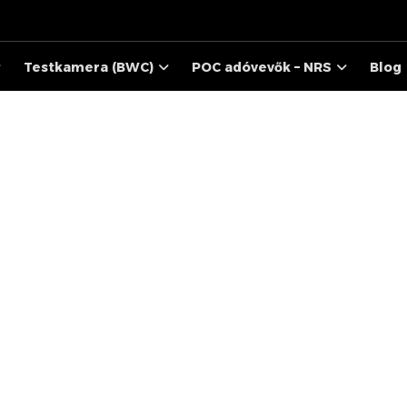
Testkamera (BWC)
POC adóvevők – NRS
Blog
STUBBY
TERMÉKEK
STUBBY