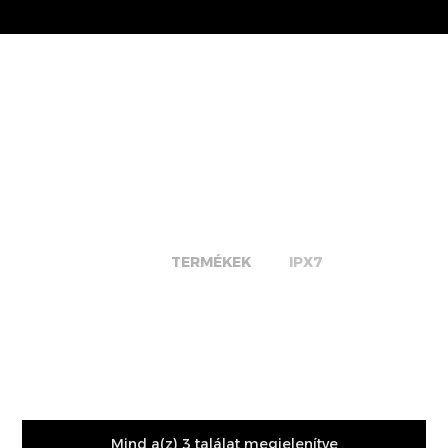
IPX7
TERMÉKEK
IPX7
Mind a(z) 3 találat megjelenítve