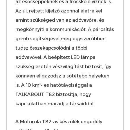
az esőcseppeknek és a fröcskölő víznek is.
Az új, rejtett kijelző azonnal életre kel
amint szükséged van az adóvevőre, és
megkönnyíti a kommunikációt. A párosítás
gomb segítségével még egyszerűbben
tudsz összekapcsolódni a többi
adóvevővel. A beépített LED lámpa
szükség esetén vészvilágítást biztosít, így
könnyen eligazodsz a sötétebb helyeken
is. A 10 km*- es hatótávolsággal a
TALKABOUT T82 biztosítja, hogy
kapcsolatban maradj a társaiddal!
A Motorola T82-as készülék engedély