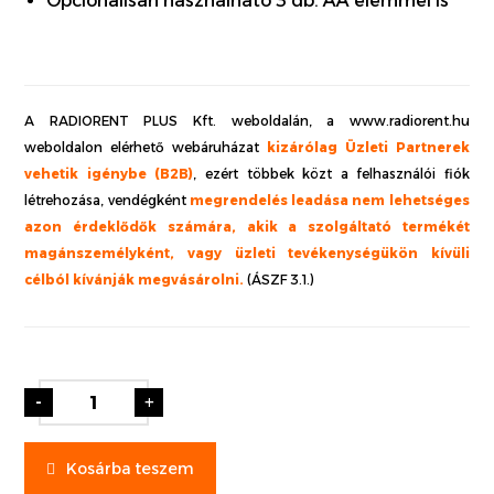
Opcionálisan használható 3 db. AA elemmel is
A RADIORENT PLUS Kft. weboldalán, a www.radiorent.hu
weboldalon elérhető webáruházat
kizárólag Üzleti Partnerek
vehetik igénybe (B2B)
, ezért többek közt a felhasználói fiók
létrehozása, vendégként
megrendelés leadása nem lehetséges
azon érdeklődők számára, akik a szolgáltató termékét
magánszemélyként, vagy üzleti tevékenységükön kívüli
célból kívánják megvásárolni.
(ÁSZF 3.1.)
-
+
Kosárba teszem