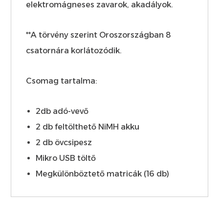
elektromágneses zavarok, akadályok.
**A törvény szerint Oroszországban 8
csatornára korlátozódik.
Csomag tartalma:
2db adó-vevő
2 db feltölthető NiMH akku
2 db övcsipesz
Mikro USB töltő
Megkülönböztető matricák (16 db)