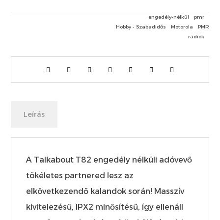
engedély-nélkül
pmr
Hobby - Szabadidős
Motorola
PMR
rádiók
Leírás
A Talkabout T82 engedély nélküli adóvevő
tökéletes partnered lesz az
elkövetkezendő kalandok során! Masszív
kivitelezésű, IPX2 minősítésű, így ellenáll