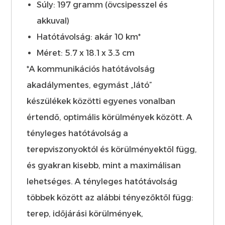
Súly: 197 gramm (övcsipesszel és
akkuval)
Hatótávolság: akár 10 km*
Méret: 5.7 x 18.1 x 3.3 cm
*A kommunikációs hatótávolság
akadálymentes, egymást „látó”
készülékek közötti egyenes vonalban
értendő, optimális körülmények között. A
tényleges hatótávolság a
terepviszonyoktól és körülményektől függ,
és gyakran kisebb, mint a maximálisan
lehetséges. A tényleges hatótávolság
többek között az alábbi tényezőktől függ:
terep, időjárási körülmények,