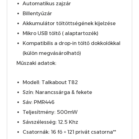
Automatikus zajzár
Billentyűzár
Akkumulátor töltöttségének kijelzése
Mikro USB töltő ( alaptartozék)
Kompatibilis a drop-in töltő dokkolókkal
(külön megvásárolható)
Műszaki adatok:
Modell: Talkabout T82
Szín: Narancssárga & fekete
Sáv: PMR446
Teljesítmény: 500mW
Sávszélesség: 12.5 Khz
Csatornák: 16 fő + 121 privát csatorna**