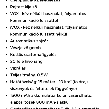
Cseppálló IPX2 kivitelezés
Rejtett kijelző
VOX – kéz nélküli használat, folyamatos
kommunikáció fülszettel
iVOX – kéz nélküli használat, folyamatos
kommunikáció fülszett nélkül
Automatikus zajzár
Vészjelző gomb
Kettős csatornafigyelés
20 féle hívóhang
Vibrálás
Teljesítmény: 0.5W
Hatótávolság: 15 méter – 10 km* (földrajzi
viszonyok és feltételek függvénye)
1300 mAh akkumulátor külön vásárolható,
alaptartozék 800 mAh-s akku