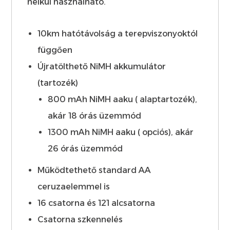
nélkül használható.
10km hatótávolság a terepviszonyoktól
függően
Újratölthető NiMH akkumulátor
(tartozék)
800 mAh NiMH aaku ( alaptartozék),
akár 18 órás üzemmód
1300 mAh NiMH aaku ( opciós), akár
26 órás üzemmód
Működtethető standard AA
ceruzaelemmel is
16 csatorna és 121 alcsatorna
Csatorna szkennelés