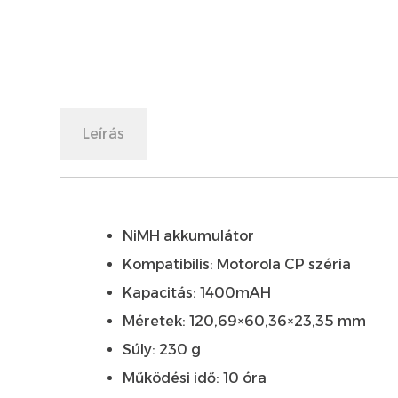
Leírás
NiMH akkumulátor
Kompatibilis: Motorola CP széria
Kapacitás: 1400mAH
Méretek: 120,69×60,36×23,35 mm
Súly: 230 g
Működési idő: 10 óra