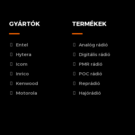
GYÁRTÓK
TERMÉKEK
Entel
Analóg rádió
Hytera
Digitális rádió
Icom
PMR rádió
Inrico
POC rádió
Kenwood
Reprádió
Motorola
Hajórádió