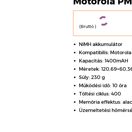
Motorola P
(Bruttó
)
NiMH akkumulátor
Kompatibilis: Motorola
Kapacitás: 1400mAH
Méretek: 120,69×60,
Súly: 230 g
Működési idő: 10 óra
Töltési ciklus: 400
Memória effektus: ala
Üzemeltetési hőmérsé