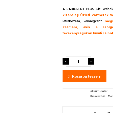
A RADIORENT PLUS Kft. webold
kizárólag Üzleti Partnerek v
létrehozása, vendégként
meg
számára, akik a szolgá
tevékenységükön kívüli célbó
-
+
Kosárba teszem
akkumulátor
Kiegészítők
Mot