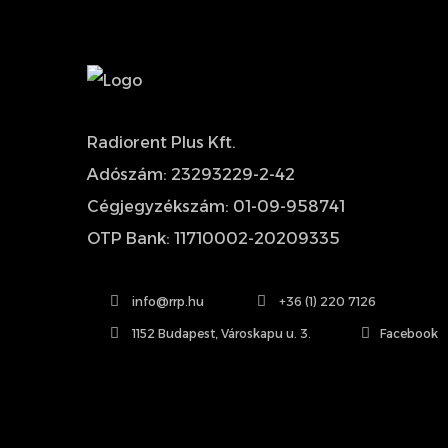
Radiorent Plus Kft.
Adószám: 23293229-2-42
Cégjegyzékszám: 01-09-958741
OTP Bank: 11710002-20209335
info@rrp.hu
+36 (1) 220 7126
1152 Budapest, Városkapu u. 3.
Facebook