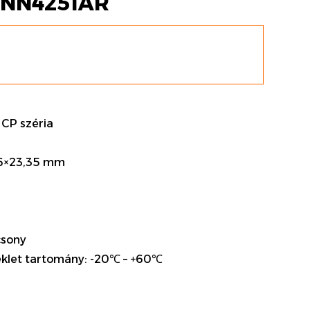
MNN4251AR
 CP széria
36×23,35 mm
csony
klet tartomány: -20℃ – +60℃