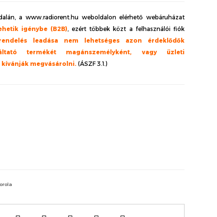
alán, a www.radiorent.hu weboldalon elérhető webáruházat
ehetik igénybe (B2B)
, ezért többek közt a felhasználói fiók
rendelés leadása nem lehetséges azon érdeklődők
ltató termékét magánszemélyként, vagy üzleti
l kívánják megvásárolni.
(ÁSZF 3.1.)
orola