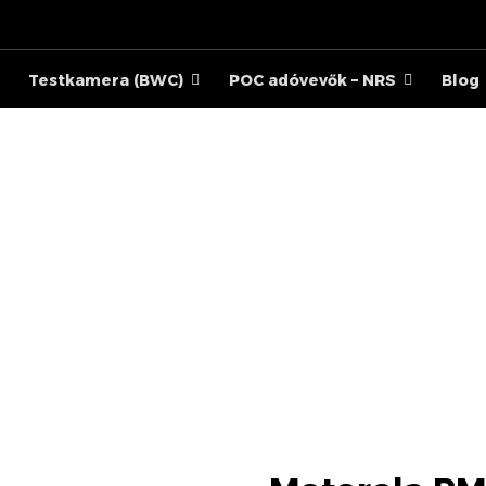
Testkamera (BWC)
POC adóvevők – NRS
Blog
MOTOROLA PMNN4251A
TERMÉKEK
KIEGÉSZÍTŐK