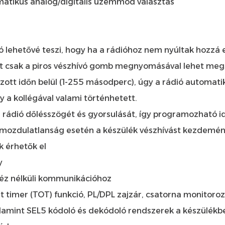
omatikus analóg/digitális üzemmód választás
ó lehetővé teszi, hogy ha a rádióhoz nem nyúltak hozzá 
et csak a piros vészhívó gomb megnyomásával lehet me
 időn belül (1-255 másodperc), úgy a rádió automatikus
 a kollégával valami történhetett.
a rádió dőlésszögét és gyorsulását, így programozható id
 mozdulatlanság esetén a készülék vészhívást kezdemé
k érhetők el
y
kéz nélküli kommunikációhoz
 timer (TOT) funkció, PL/DPL zajzár, csatorna monitoro
mint SEL5 kódoló és dekódoló rendszerek a készülékbe 