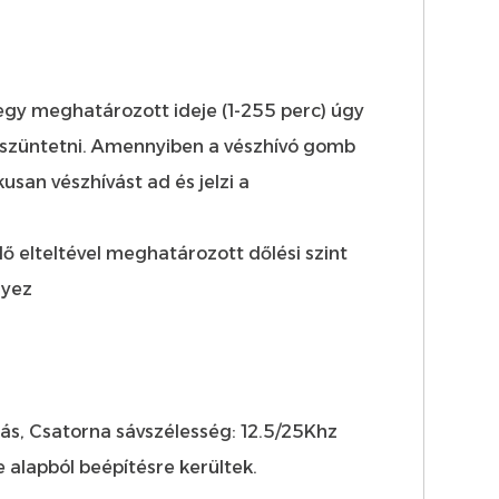
egy meghatározott ideje (1-255 perc) úgy
gszüntetni. Amennyiben a vészhívó gomb
an vészhívást ad és jelzi a
ő elteltével meghatározott dőlési szint
nyez
zás, Csatorna sávszélesség: 12.5/25Khz
alapból beépítésre kerültek.