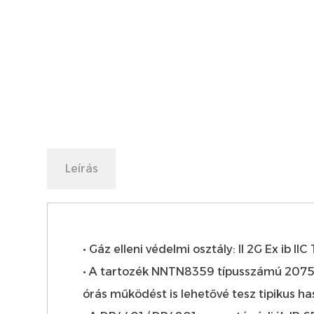
Leírás
• Gáz elleni védelmi osztály: II 2G Ex ib II
• A tartozék NNTN8359 típusszámú 2075m
órás működést is lehetővé tesz tipikus h