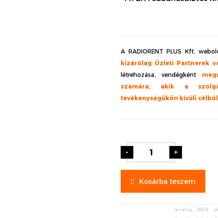
A RADIORENT PLUS Kft. webold
kizárólag Üzleti Partnerek v
létrehozása, vendégként
meg
számára, akik a szolgá
tevékenységükön kívüli célbó
-
+
Kosárba teszem
analóg
ATEX
d