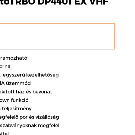
toTRBO DP4401 EX VHF
ogramozható
torna
, egyszerű kezelhetőség
TDMA üzemmód
lakított ház és bevonat
Down funkció
 teljesítmény
gfelelő por és vízállóság
 G szabványoknak megfelel
itel