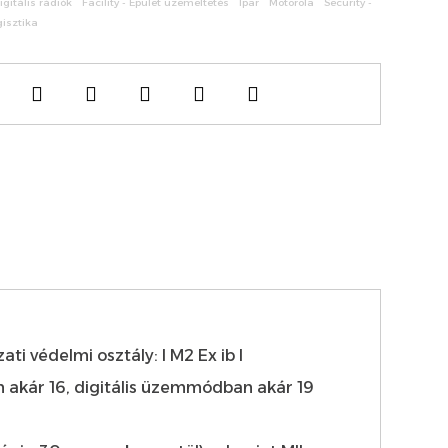
igitális rádiók
Facility - Épület üzemeltetés
Ipar
Motorola
Security -
gisztika
zati védelmi osztály: I M2 Ex ib I
akár 16, digitális üzemmódban akár 19