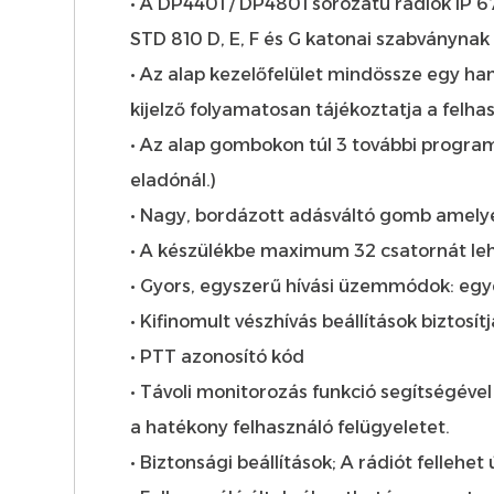
• A DP4401 / DP4801 sorozatú rádiók IP 67
STD 810 D, E, F és G katonai szabványnak
• Az alap kezelőfelület mindössze egy han
kijelző folyamatosan tájékoztatja a felhas
• Az alap gombokon túl 3 további progra
eladónál.)
• Nagy, bordázott adásváltó gomb amelye
• A készülékbe maximum 32 csatornát le
• Gyors, egyszerű hívási üzemmódok: egy
• Kifinomult vészhívás beállítások biztosí
• PTT azonosító kód
• Távoli monitorozás funkció segítségével 
a hatékony felhasználó felügyeletet.
• Biztonsági beállítások; A rádiót fellehe