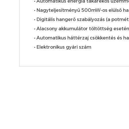
• Automatikus energia takarékos üzem
• Nagyteljesítményű 500mW-os elülső h
• Digitális hangerő szabályozás (a potmé
• Alacsony akkumulátor töltöttség esetén 
• Automatikus háttérzaj csökkentés és h
• Elektronikus gyári szám