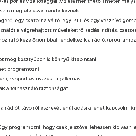
-es por és vízállósággal (víz alá meríthető 1 méter mély
 való megfeleléssel rendelkeznek.
gerő, egy csatorna váltó, egy PTT és egy vészhívó gombb
ználót a végrehajtott műveleketről (adás indítás, csatorn
mozható kezelőgombbal rendelkezik a rádió. (programozá
t még kesztyűben is könnyű kitapintani
het programozni
edi, csoport és összes tagállomás
tják a felhasználó biztonságát
a rádiót távolról észrevétlenül adásra lehet kapcsolni, í
t úgy programozni, hogy csak jelszóval lehessen kiolvasni