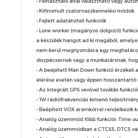
• Felhasználó által választható vagy aut
• Kifinomult csatornaszkennelési módok
• Fejlett adatátviteli funkciók
• Lone worker (magányos dolgozó) funkci
a készülék hangot ad ki magából, amely
nem kerül megnyomásra egy meghatározott
diszpécsernek vagy a munkatársnak, hogy
• A beépített Man Down funkció érzékeli 
elérése esetén vagy éppen hosszantartó
• Az integrált GPS vevővel további funkció
• 1W rádiófrekvenciás kimenő teljesítmén
• Beépített VOX áramkörrel rendelkezik 
• Analóg üzemmód főbb funkciói: Time out
• Analóg üzemmódban a CTCSS, DTCS vala