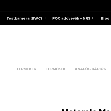
Testkamera (BWC)
POC adóvevők – NRS
Blog
MOTOTRBO DP4401 EX 
TERMÉKEK
TERMÉKEK
ANALÓG RÁDIÓK