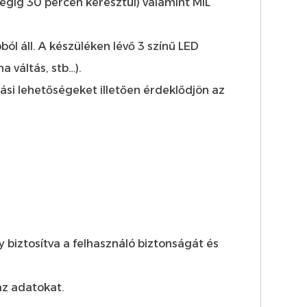
ségig 30 percen keresztül) valamint MIL
ól áll. A készüléken lévő 3 színű LED
a váltás, stb…).
si lehetőségeket illetően érdeklődjön az
gy biztosítva a felhasználó biztonságát és
 az adatokat.