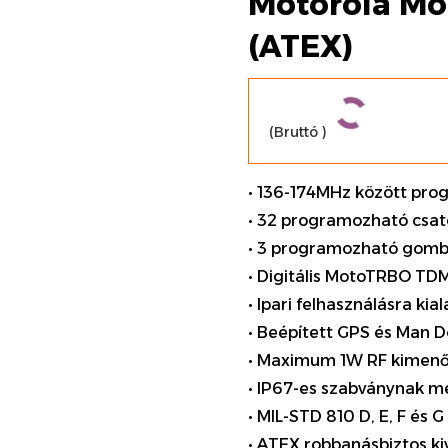
Motorola Mo
(ATEX)
(Bruttó
)
• 136-174MHz között pr
• 32 programozható csa
• 3 programozható gomb
• Digitális MotoTRBO 
• Ipari felhasználásra kia
• Beépített GPS és Man 
• Maximum 1W RF kimenő
• IP67-es szabványnak me
• MIL-STD 810 D, E, F és
• ATEX robbanásbiztos kiv