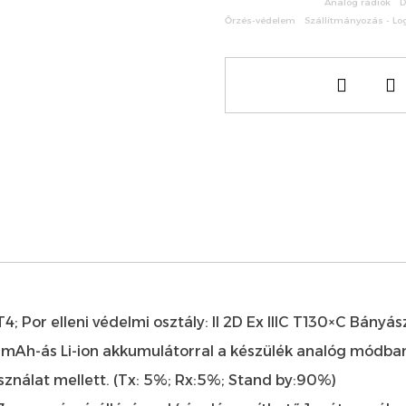
Analóg rádiók
D
Őrzés-védelem
Szállítmányozás - Lo
C T4; Por elleni védelmi osztály: II 2D Ex IIIC T130×C Bányás
Ah-ás Li-ion akkumulátorral a készülék analóg módban 
asználat mellett. (Tx: 5%; Rx:5%; Stand by:90%)