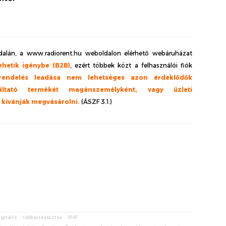
alán, a www.radiorent.hu weboldalon elérhető webáruházat
ehetik igénybe (B2B)
, ezért többek közt a felhasználói fiók
rendelés leadása nem lehetséges azon érdeklődők
ltató termékét magánszemélyként, vagy üzleti
l kívánják megvásárolni.
(ÁSZF 3.1.)
igitális
robbanásbiztos
VHF