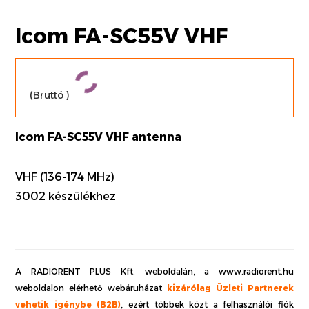
Icom FA-SC55V VHF
(Bruttó
)
Icom FA-SC55V VHF antenna
VHF (136-174 MHz)
3002 készülékhez
A RADIORENT PLUS Kft. weboldalán, a www.radiorent.hu
weboldalon elérhető webáruházat
kizárólag Üzleti Partnerek
vehetik igénybe (B2B)
, ezért többek közt a felhasználói fiók