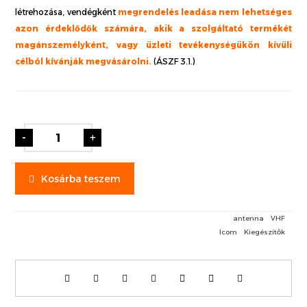
létrehozása, vendégként
megrendelés leadása nem lehetséges
azon érdeklődők számára, akik a szolgáltató termékét
magánszemélyként, vagy üzleti tevékenységükön kívüli
célból kívánják megvásárolni.
(ÁSZF 3.1.)
-
+
Kosárba teszem
antenna
VHF
Icom
Kiegészítők