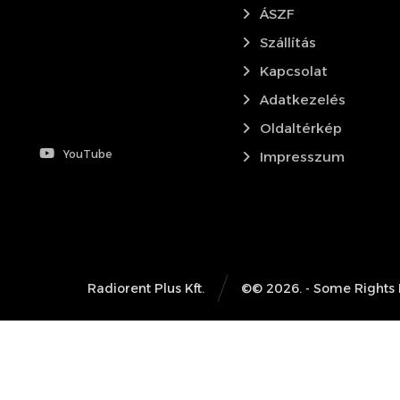
ÁSZF
Szállítás
Kapcsolat
Adatkezelés
Oldaltérkép
YouTube
Impresszum
Radiorent Plus Kft.
©© 2026. - Some Rights
Kedvezményes URH bérlés!