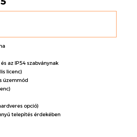
55
óna
 és az IP54 szabványnak
lis licenc)
yes üzemmód
cenc)
hardveres opció)
nyű telepítés érdekében