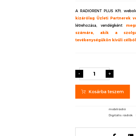
A RADIORENT PLUS Kft. webold
kizárólag Üzleti Partnerek v
létrehozása, vendégként
meg
számára, akik a szolgá
tevékenységükön kívüli célbó
-
+
Kosárba teszem
mobilrádió
Digitális rádiók