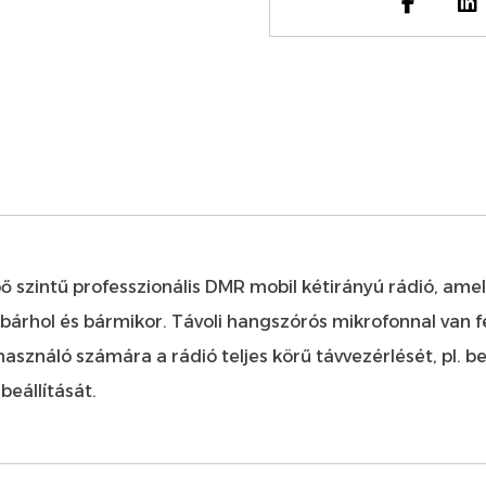
ő szintű professzionális DMR mobil kétirányú rádió, am
rhol és bármikor. Távoli hangszórós mikrofonnal van fels
lhasználó számára a rádió teljes körű távvezérlését, pl. b
beállítását.