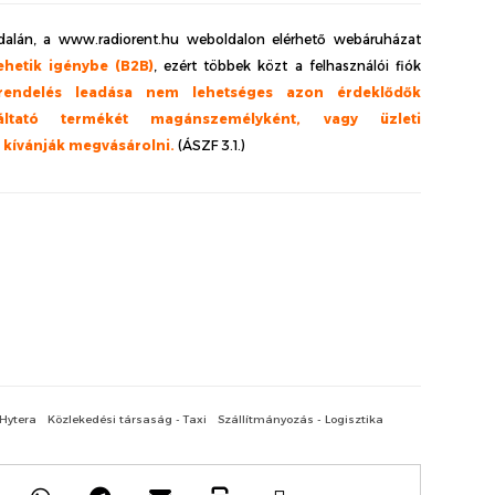
alán, a www.radiorent.hu weboldalon elérhető webáruházat
ehetik igénybe (B2B)
, ezért többek közt a felhasználói fiók
rendelés leadása nem lehetséges azon érdeklődők
ltató termékét magánszemélyként, vagy üzleti
l kívánják megvásárolni.
(ÁSZF 3.1.)
Hytera
Közlekedési társaság - Taxi
Szállítmányozás - Logisztika