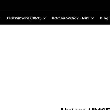
Testkamera (BWC)
POC adóvevők – NRS
Blog
HYTERA HM655
TERMÉKEK
TERMÉKEK
DIGITÁLIS RÁDIÓK