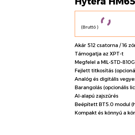
Hytera HM6
(Bruttó
)
Akár 512 csatorna / 16 z
Támogatja az XPT-t
Megfelel a MIL-STD-810G
Fejlett titkosítás (opcioná
Analóg és digitális veg
Barangolás (opcionális li
AI-alapú zajszűrés
Beépített BT5.0 modul (
Kompakt és könnyű a kön