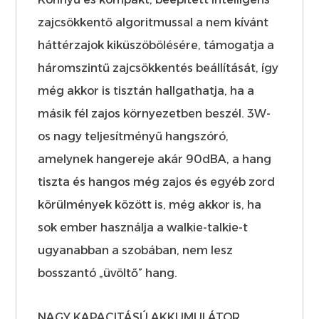
zajcsökkentő algoritmussal a nem kívánt
háttérzajok kiküszöbölésére, támogatja a
háromszintű zajcsökkentés beállítását, így
még akkor is tisztán hallgathatja, ha a
másik fél zajos környezetben beszél. 3W-
os nagy teljesítményű hangszóró,
amelynek hangereje akár 90dBA, a hang
tiszta és hangos még zajos és egyéb zord
körülmények között is, még akkor is, ha
sok ember használja a walkie-talkie-t
ugyanabban a szobában, nem lesz
bosszantó „üvöltő” hang.
NAGY KAPACITÁSÚ AKKUMULÁTOR