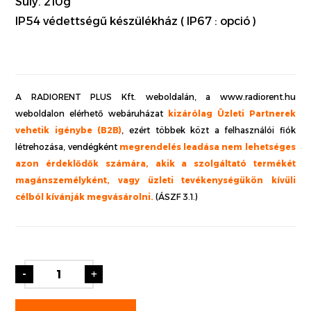
Súly. 210g
IP54 védettségű készülékház ( IP67 : opció )
A RADIORENT PLUS Kft. weboldalán, a www.radiorent.hu
weboldalon elérhető webáruházat
kizárólag Üzleti Partnerek
vehetik igénybe (B2B)
, ezért többek közt a felhasználói fiók
létrehozása, vendégként
megrendelés leadása nem lehetséges
azon érdeklődők számára, akik a szolgáltató termékét
magánszemélyként, vagy üzleti tevékenységükön kívüli
célból kívánják megvásárolni.
(ÁSZF 3.1.)
-
+