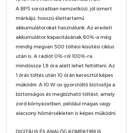
A BP5 sorozatban nemzetközi, jól ismert
márkájú, hosszú élettartamú
akkumulátorokat használunk. Az eredeti
akkumulátor kapacitásának 80%-a még
mindig megvan 500 töltési-kisütési ciklus
után is. A rádiót 0%-ról 100%-ra
mindössze 1,8 óra alatt lehet feltölteni. Az
1 órás töltés után 10 órán keresztül képes
működni. A 10 W-os gyorstöltő biztosítja a
biztonságos és megbízható töltést, amely
zord környezetben, például magas vagy
alacsony hőmérsékleten is képes működni.
DIGITÁLIS ÉS ANALÓG KOMPATIBILIS