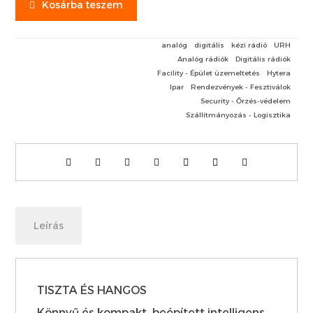
Kosárba teszem
analóg
digitális
kézi rádió
URH
Analóg rádiók
Digitális rádiók
Facility - Épület üzemeltetés
Hytera
Ipar
Rendezvények - Fesztiválok
Security - Őrzés-védelem
Szállítmányozás - Logisztika
Leírás
TISZTA ÉS HANGOS
Könnyű és kompakt, beépített intelligens