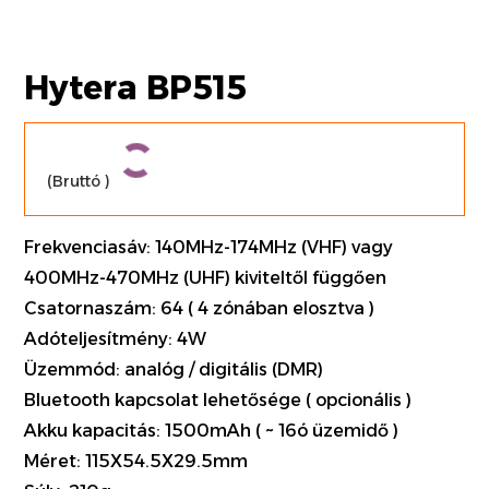
Hytera BP515
(Bruttó
)
Frekvenciasáv: 140MHz-174MHz (VHF) vagy
400MHz-470MHz (UHF) kiviteltől függően
Csatornaszám: 64 ( 4 zónában elosztva )
Adóteljesítmény: 4W
Üzemmód: analóg / digitális (DMR)
Bluetooth kapcsolat lehetősége ( opcionális )
Akku kapacitás: 1500mAh ( ~ 16ó üzemidő )
Méret: 115X54.5X29.5mm