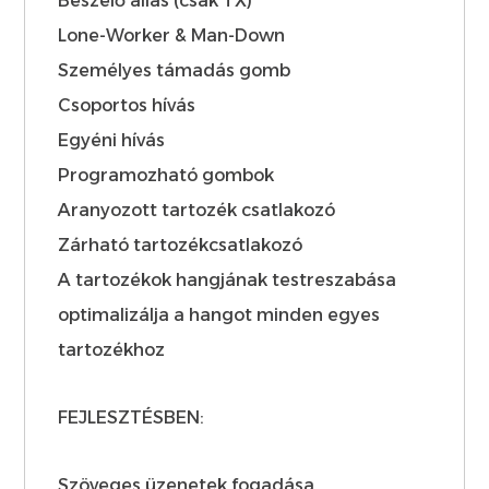
Beszélő alias (csak TX)
Lone-Worker & Man-Down
Személyes támadás gomb
Csoportos hívás
Egyéni hívás
Programozható gombok
Aranyozott tartozék csatlakozó
Zárható tartozékcsatlakozó
A tartozékok hangjának testreszabása
optimalizálja a hangot minden egyes
tartozékhoz
FEJLESZTÉSBEN:
Szöveges üzenetek fogadása