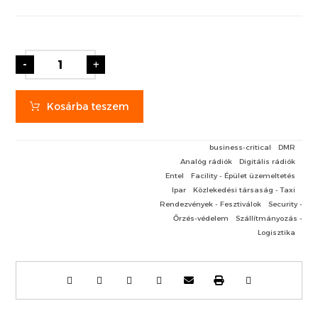
-
+
Kosárba teszem
business-critical
DMR
Analóg rádiók
Digitális rádiók
Entel
Facility - Épület üzemeltetés
Ipar
Közlekedési társaság - Taxi
Rendezvények - Fesztiválok
Security -
Őrzés-védelem
Szállítmányozás -
Logisztika