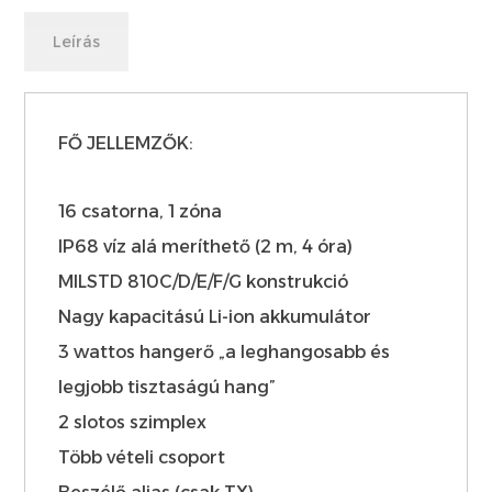
Leírás
FŐ JELLEMZŐK:
16 csatorna, 1 zóna
IP68 víz alá meríthető (2 m, 4 óra)
MILSTD 810C/D/E/F/G konstrukció
Nagy kapacitású Li-ion akkumulátor
3 wattos hangerő „a leghangosabb és
legjobb tisztaságú hang”
2 slotos szimplex
Több vételi csoport