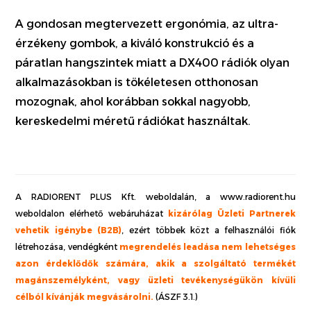
A gondosan megtervezett ergonómia, az ultra-
érzékeny gombok, a kiváló konstrukció és a
páratlan hangszintek miatt a DX400 rádiók olyan
alkalmazásokban is tökéletesen otthonosan
mozognak, ahol korábban sokkal nagyobb,
kereskedelmi méretű rádiókat használtak.
A RADIORENT PLUS Kft. weboldalán, a www.radiorent.hu
weboldalon elérhető webáruházat
kizárólag Üzleti Partnerek
vehetik igénybe (B2B)
, ezért többek közt a felhasználói fiók
létrehozása, vendégként
megrendelés leadása nem lehetséges
azon érdeklődők számára, akik a szolgáltató termékét
magánszemélyként, vagy üzleti tevékenységükön kívüli
célból kívánják megvásárolni.
(ÁSZF 3.1.)